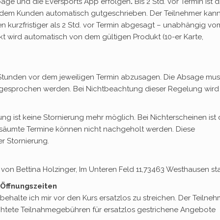
age und die Eversports App erfolgen
.
Bis 2 Std. vor Termin ist d
d dem Kunden automatisch gutgeschrieben. Der Teilnehmer kann
 kurzfristiger als 2 Std. vor Termin abgesagt – unabhängig vo
unkt wird automatisch von dem gültigen Produkt (10-er Karte,
 Stunden vor dem jeweiligen Termin abzusagen. Die Absage mus
 abgesprochen werden. Bei Nichtbeachtung dieser Regelung wird
ung ist keine Stornierung mehr möglich. Bei Nichterscheinen ist 
Versäumte Termine können nicht nachgeholt werden. Diese
 Stornierung.
von Bettina Holzinger, Im Unteren Feld 11,73463 Westhausen sta
 Öffnungszeiten
behalte ich mir vor den Kurs ersatzlos zu streichen. Der Teilneh
trichtete Teilnahmegebühren für ersatzlos gestrichene Angebote