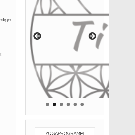
itige
t.
YOGAPROGRAMM