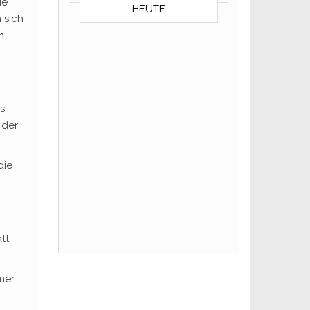
ie
HEUTE
 sich
m
s
 der
die
tt.
mer