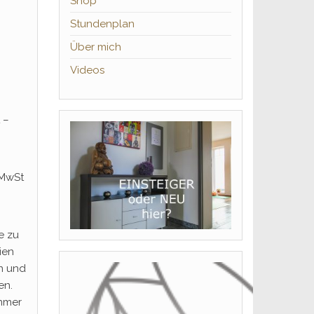
Shop
Stundenplan
Über mich
Videos
 –
 MwSt
e zu
ien
n und
en.
immer